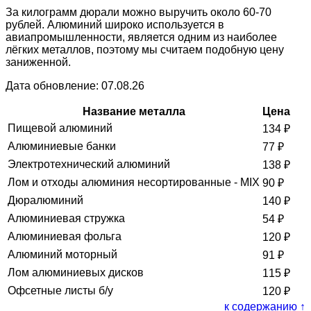
За килограмм дюрали можно выручить около 60-70
рублей. Алюминий широко используется в
авиапромышленности, является одним из наиболее
лёгких металлов, поэтому мы считаем подобную цену
заниженной.
Дата обновление: 07.08.26
Название металла
Цена
Пищевой алюминий
134
₽
Алюминиевые банки
77
₽
Электротехнический алюминий
138
₽
Лом и отходы алюминия несортированные - MIX
90
₽
Дюралюминий
140
₽
Алюминиевая стружка
54
₽
Алюминиевая фольга
120
₽
Алюминий моторный
91
₽
Лом алюминиевых дисков
115
₽
Офсетные листы б/у
120
₽
к содержанию ↑