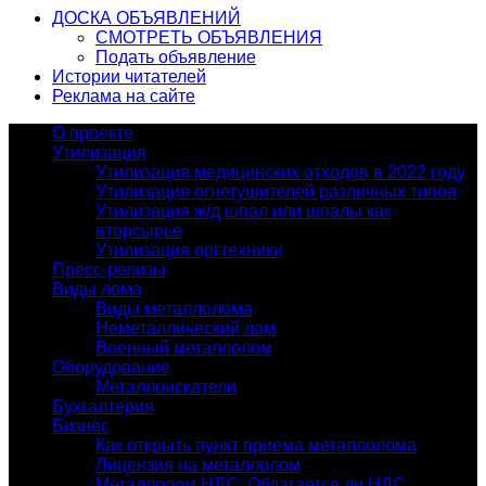
ДОСКА ОБЪЯВЛЕНИЙ
СМОТРЕТЬ ОБЪЯВЛЕНИЯ
Подать объявление
Истории читателей
Реклама на сайте
О проекте
Утилизация
Утилизация медицинских отходов в 2022 году
Утилизация огнетушителей различных типов
Утилизация ж/д шпал или шпалы как
вторсырье
Утилизация оргтехники
Пресс-релизы
Виды лома
Виды металлолома
Неметаллический лом
Военный металлолом
Оборудование
Металлоискатели
Бухгалтерия
Бизнес
Как открыть пункт приема металлолома
Лицензия на металлолом
Металлолом НДС. Облагается ли НДС