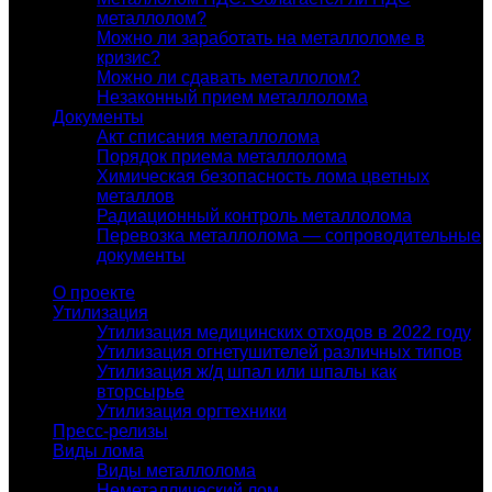
металлолом?
Можно ли заработать на металлоломе в
кризис?
Можно ли сдавать металлолом?
Незаконный прием металлолома
Документы
Акт списания металлолома
Порядок приема металлолома
Химическая безопасность лома цветных
металлов
Радиационный контроль металлолома
Перевозка металлолома — сопроводительные
документы
О проекте
Утилизация
Утилизация медицинских отходов в 2022 году
Утилизация огнетушителей различных типов
Утилизация ж/д шпал или шпалы как
вторсырье
Утилизация оргтехники
Пресс-релизы
Виды лома
Виды металлолома
Неметаллический лом