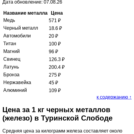
Дата обновление: 07.08.26
Название металла
Цена
Медь
571
₽
Черный металл
18.6
₽
Автомобили
20
₽
Титан
100
₽
Магний
96
₽
Свинец
126.3
₽
Латунь
200.4
₽
Бронза
275
₽
Нержавейка
45
₽
Алюминий
109
₽
к содержанию ↑
Цена за 1 кг черных металлов
(железо) в Туринской Слободе
Средняя цена за килограмм железа составляет около