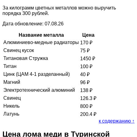
За килограмм цветных металлов можно выручить
порядка 300 рублей.
Дата обновление: 07.08.26
Название металла
Цена
Алюминиево-медные радиаторы
170
₽
Свинец кусок
75
₽
Титановая Стружка
1450
₽
Титан
100
₽
Цинк (ЦАМ 4-1 разделанный)
40
₽
Магний
96
₽
Электротехнический алюминий
138
₽
Свинец
126.3
₽
Никель
800
₽
Латунь
200.4
₽
к содержанию ↑
Цена лома меди в Туринской