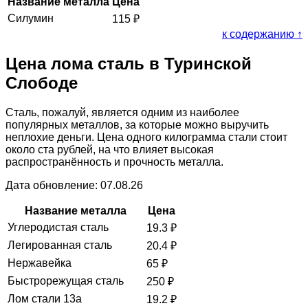
Название металла
Цена
Силумин
115
₽
к содержанию ↑
Цена лома сталь в Туринской
Слободе
Сталь, пожалуй, является одним из наиболее
популярных металлов, за которые можно выручить
неплохие деньги. Цена одного килограмма стали стоит
около ста рублей, на что влияет высокая
распространённость и прочность металла.
Дата обновление: 07.08.26
Название металла
Цена
Углеродистая сталь
19.3
₽
Легированная сталь
20.4
₽
Нержавейка
65
₽
Быстрорежущая сталь
250
₽
Лом стали 13а
19.2
₽