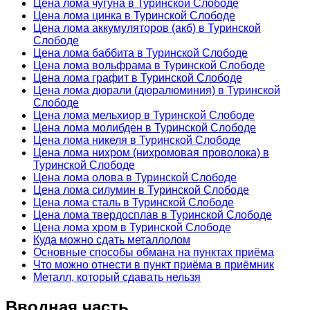
Цена лома чугуна в Туринской Слободе
Цена лома цинка в Туринской Слободе
Цена лома аккумуляторов (акб) в Туринской
Слободе
Цена лома баббита в Туринской Слободе
Цена лома вольфрама в Туринской Слободе
Цена лома графит в Туринской Слободе
Цена лома дюрали (дюралюминия) в Туринской
Слободе
Цена лома мельхиор в Туринской Слободе
Цена лома молибден в Туринской Слободе
Цена лома никеля в Туринской Слободе
Цена лома нихром (нихромовая проволока) в
Туринской Слободе
Цена лома олова в Туринской Слободе
Цена лома силумин в Туринской Слободе
Цена лома сталь в Туринской Слободе
Цена лома твердосплав в Туринской Слободе
Цена лома хром в Туринской Слободе
Куда можно сдать металлолом
Основные способы обмана на пунктах приёма
Что можно отнести в пункт приёма в приёмник
Металл, который сдавать нельзя
Вводная часть