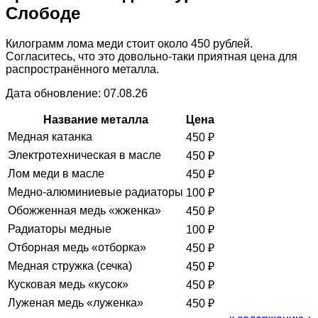
Слободе
Килограмм лома меди стоит около 450 рублей.
Согласитесь, что это довольно-таки приятная цена для
распространённого металла.
Дата обновление: 07.08.26
Название металла
Цена
Медная катанка
450
₽
Электротехническая в масле
450
₽
Лом меди в масле
450
₽
Медно-алюминиевые радиаторы
100
₽
Обожженная медь «жженка»
450
₽
Радиаторы медные
100
₽
Отборная медь «отборка»
450
₽
Медная стружка (сечка)
450
₽
Кусковая медь «кусок»
450
₽
Луженая медь «луженка»
450
₽