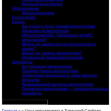
Военный металлолом
Оборудование
Металлоискатели
Бухгалтерия
Бизнес
Как открыть пункт приема металлолома
Лицензия на металлолом
Металлолом НДС. Облагается ли НДС
металлолом?
Можно ли заработать на металлоломе в
кризис?
Можно ли сдавать металлолом?
Незаконный прием металлолома
Документы
Акт списания металлолома
Порядок приема металлолома
Химическая безопасность лома цветных
металлов
Радиационный контроль металлолома
Перевозка металлолома — сопроводительные
документы
Главная
» » Цена металлолома в Туринской Слободе