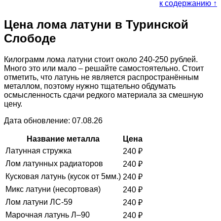
к содержанию ↑
Цена лома латуни в Туринской
Слободе
Килограмм лома латуни стоит около 240-250 рублей.
Много это или мало – решайте самостоятельно. Стоит
отметить, что латунь не является распространённым
металлом, поэтому нужно тщательно обдумать
осмысленность сдачи редкого материала за смешную
цену.
Дата обновление: 07.08.26
Название металла
Цена
Латунная стружка
240
₽
Лом латунных радиаторов
240
₽
Кусковая латунь (кусок от 5мм.)
240
₽
Микс латуни (несортовая)
240
₽
Лом латуни ЛС-59
240
₽
Марочная латунь Л–90
240
₽