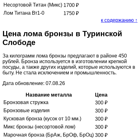
Несортовой Титан (Микс)
1700
₽
Лом Титана Вт1-0
1750
₽
к содержанию ↑
Цена лома бронзы в Туринской
Слободе
За килограмм лома бронзы предлагают в районе 450
рублей. Бронза используется в изготовлении крепкой
посуды, а также других изделий, которые используются в
быту. Не стала исключением и промышленность.
Дата обновление: 07.08.26
Название металла
Цена
Бронзовая стружка
300
₽
Бронзовые изделия
300
₽
Кусковая бронза (кусок от 10 мм.)
300
₽
Микс бронзы (несортовой лом)
300
₽
Марочная бронза (БрАж, БрОф, БрОц)
300
₽