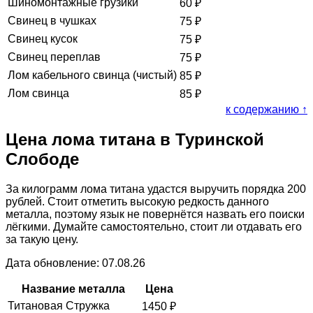
Шиномонтажные грузики
60
₽
Свинец в чушках
75
₽
Свинец кусок
75
₽
Свинец переплав
75
₽
Лом кабельного свинца (чистый)
85
₽
Лом свинца
85
₽
к содержанию ↑
Цена лома титана в Туринской
Слободе
За килограмм лома титана удастся выручить порядка 200
рублей. Стоит отметить высокую редкость данного
металла, поэтому язык не повернётся назвать его поиски
лёгкими. Думайте самостоятельно, стоит ли отдавать его
за такую цену.
Дата обновление: 07.08.26
Название металла
Цена
Титановая Стружка
1450
₽