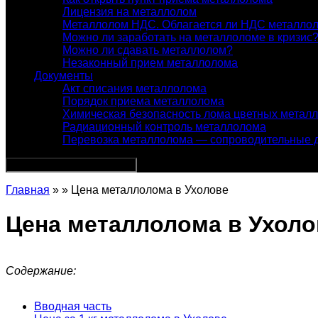
Лицензия на металлолом
Металлолом НДС. Облагается ли НДС металло
Можно ли заработать на металлоломе в кризис
Можно ли сдавать металлолом?
Незаконный прием металлолома
Документы
Акт списания металлолома
Порядок приема металлолома
Химическая безопасность лома цветных метал
Радиационный контроль металлолома
Перевозка металлолома — сопроводительные 
Главная
» » Цена металлолома в Ухолове
Цена металлолома в Ухоло
Содержание:
Вводная часть