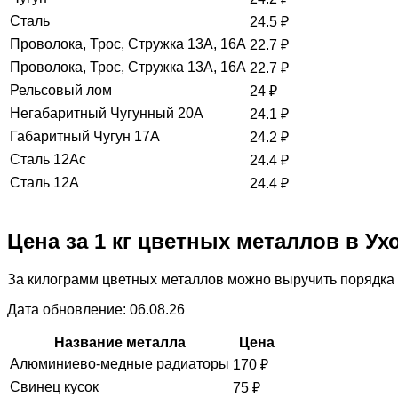
Сталь
24.5
₽
Проволока, Трос, Стружка 13А, 16А
22.7
₽
Проволока, Трос, Стружка 13А, 16А
22.7
₽
Рельсовый лом
24
₽
Негабаритный Чугунный 20А
24.1
₽
Габаритный Чугун 17А
24.2
₽
Сталь 12Ас
24.4
₽
Сталь 12А
24.4
₽
Цена за 1 кг цветных металлов в Ух
За килограмм цветных металлов можно выручить порядка 
Дата обновление: 06.08.26
Название металла
Цена
Алюминиево-медные радиаторы
170
₽
Свинец кусок
75
₽