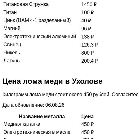
Титановая Стружка
1450
₽
Титан
100
₽
Цинк (ЦАМ 4-1 разделанный)
40
₽
Магний
96
₽
Электротехнический алюминий
138
₽
Свинец
126.3
₽
Никель
800
₽
Латунь
200.4
₽
Цена лома меди в Ухолове
Килограмм лома меди стоит около 450 рублей. Согласитесь
Дата обновление: 06.08.26
Название металла
Цена
Медная катанка
450
₽
Электротехническая в масле
450
₽