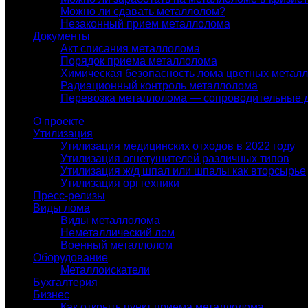
Можно ли сдавать металлолом?
Незаконный прием металлолома
Документы
Акт списания металлолома
Порядок приема металлолома
Химическая безопасность лома цветных метал
Радиационный контроль металлолома
Перевозка металлолома — сопроводительные 
О проекте
Утилизация
Утилизация медицинских отходов в 2022 году
Утилизация огнетушителей различных типов
Утилизация ж/д шпал или шпалы как вторсырье
Утилизация оргтехники
Пресс-релизы
Виды лома
Виды металлолома
Неметаллический лом
Военный металлолом
Оборудование
Металлоискатели
Бухгалтерия
Бизнес
Как открыть пункт приема металлолома