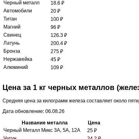
Черный металл
18.6
₽
Автомобили
20
₽
Титан
100
₽
Магний
96
₽
Свинец
126.3
₽
Латунь
200.4
₽
Бронза
275
₽
Нержавейка
45
₽
Алюминий
109
₽
Цена за 1 кг черных металлов (желе
Средняя цена за килограмм железа составляет около пяти
Дата обновление: 06.08.26
Название металла
Цена
Черный Металл Микс 3А, 5А, 12А
25
₽
Чугун
24.2
₽