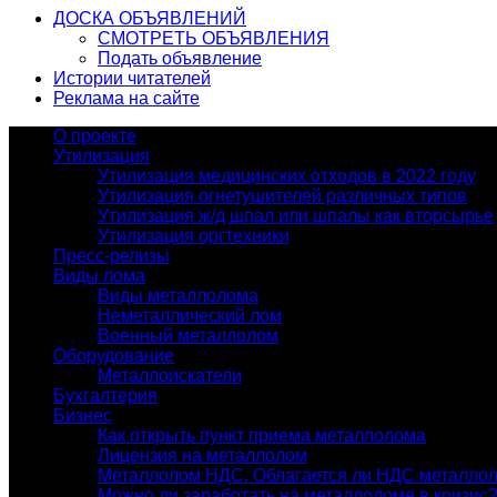
ДОСКА ОБЪЯВЛЕНИЙ
СМОТРЕТЬ ОБЪЯВЛЕНИЯ
Подать объявление
Истории читателей
Реклама на сайте
О проекте
Утилизация
Утилизация медицинских отходов в 2022 году
Утилизация огнетушителей различных типов
Утилизация ж/д шпал или шпалы как вторсырье
Утилизация оргтехники
Пресс-релизы
Виды лома
Виды металлолома
Неметаллический лом
Военный металлолом
Оборудование
Металлоискатели
Бухгалтерия
Бизнес
Как открыть пункт приема металлолома
Лицензия на металлолом
Металлолом НДС. Облагается ли НДС металло
Можно ли заработать на металлоломе в кризис