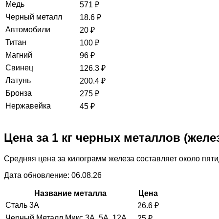
Медь
571
₽
Черный металл
18.6
₽
Автомобили
20
₽
Титан
100
₽
Магний
96
₽
Свинец
126.3
₽
Латунь
200.4
₽
Бронза
275
₽
Нержавейка
45
₽
Цена за 1 кг черных металлов (желе
Средняя цена за килограмм железа составляет около пяти
Дата обновление: 06.08.26
Название металла
Цена
Сталь 3А
26.6
₽
Черный Металл Микс 3А, 5А, 12А
25
₽