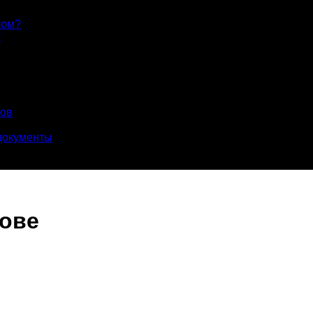
лом?
?
лов
документы
нове