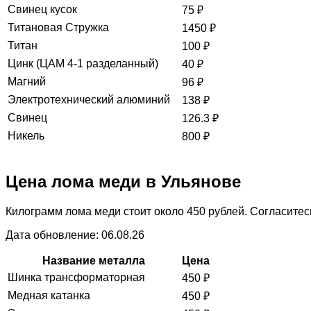
Свинец кусок
75
₽
Титановая Стружка
1450
₽
Титан
100
₽
Цинк (ЦАМ 4-1 разделанный)
40
₽
Магний
96
₽
Электротехнический алюминий
138
₽
Свинец
126.3
₽
Никель
800
₽
Цена лома меди в Ульянове
Килограмм лома меди стоит около 450 рублей. Согласитесь
Дата обновление: 06.08.26
Название металла
Цена
Шинка трансформаторная
450
₽
Медная катанка
450
₽