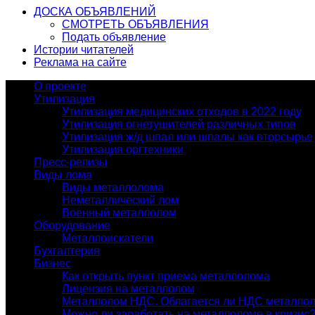
ДОСКА ОБЪЯВЛЕНИЙ
СМОТРЕТЬ ОБЪЯВЛЕНИЯ
Подать объявление
Истории читателей
Реклама на сайте
О проекте
Утилизация
Утилизация медицинских отходов в 2022 году
Утилизация огнетушителей различных типов
Утилизация ж/д шпал или шпалы как вторсырье
Утилизация оргтехники
Пресс-релизы
Виды лома
Виды металлолома
Неметаллический лом
Военный металлолом
Оборудование
Металлоискатели
Бухгалтерия
Бизнес
Как открыть пункт приема металлолома
Лицензия на металлолом
Металлолом НДС. Облагается ли НДС металло
Можно ли заработать на металлоломе в кризис