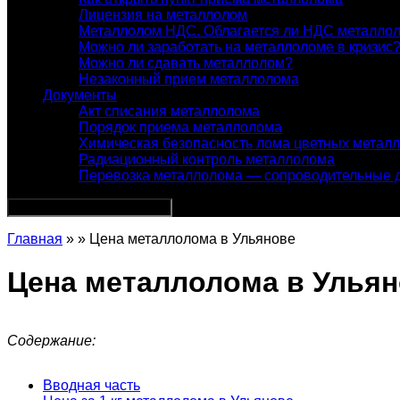
Лицензия на металлолом
Металлолом НДС. Облагается ли НДС металло
Можно ли заработать на металлоломе в кризис
Можно ли сдавать металлолом?
Незаконный прием металлолома
Документы
Акт списания металлолома
Порядок приема металлолома
Химическая безопасность лома цветных метал
Радиационный контроль металлолома
Перевозка металлолома — сопроводительные 
Главная
» » Цена металлолома в Ульянове
Цена металлолома в Улья
Содержание:
Вводная часть