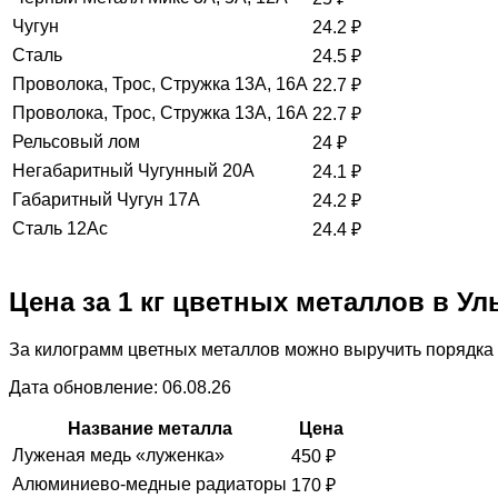
Чугун
24.2
₽
Сталь
24.5
₽
Проволока, Трос, Стружка 13А, 16А
22.7
₽
Проволока, Трос, Стружка 13А, 16А
22.7
₽
Рельсовый лом
24
₽
Негабаритный Чугунный 20А
24.1
₽
Габаритный Чугун 17А
24.2
₽
Сталь 12Ас
24.4
₽
Цена за 1 кг цветных металлов в У
За килограмм цветных металлов можно выручить порядка 
Дата обновление: 06.08.26
Название металла
Цена
Луженая медь «луженка»
450
₽
Алюминиево-медные радиаторы
170
₽