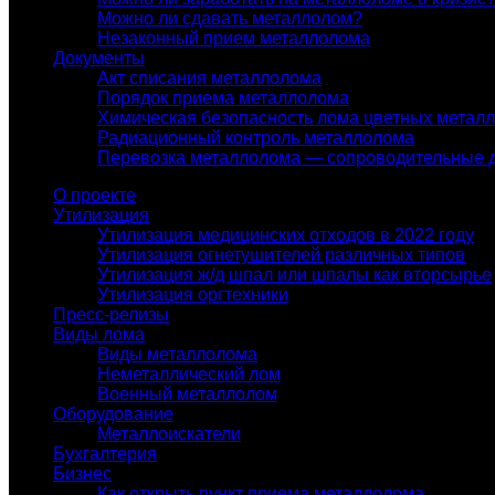
Можно ли сдавать металлолом?
Незаконный прием металлолома
Документы
Акт списания металлолома
Порядок приема металлолома
Химическая безопасность лома цветных метал
Радиационный контроль металлолома
Перевозка металлолома — сопроводительные 
О проекте
Утилизация
Утилизация медицинских отходов в 2022 году
Утилизация огнетушителей различных типов
Утилизация ж/д шпал или шпалы как вторсырье
Утилизация оргтехники
Пресс-релизы
Виды лома
Виды металлолома
Неметаллический лом
Военный металлолом
Оборудование
Металлоискатели
Бухгалтерия
Бизнес
Как открыть пункт приема металлолома