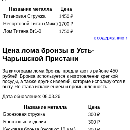
Название металла
Цена
Титановая Стружка
1450
₽
Несортовой Титан (Микс)
1700
₽
Лом Титана Вт1-0
1750
₽
к содержанию ↑
Цена лома бронзы в Усть-
Чарышской Пристани
За килограмм лома бронзы предлагают в районе 450
рублей. Бронза используется в изготовлении крепкой
посуды, а также других изделий, которые используются в
быту. Не стала исключением и промышленность.
Дата обновление: 08.08.26
Название металла
Цена
Бронзовая стружка
300
₽
Бронзовые изделия
300
₽
Кусковая бронза (кусок от 10 мм.)
300
₽