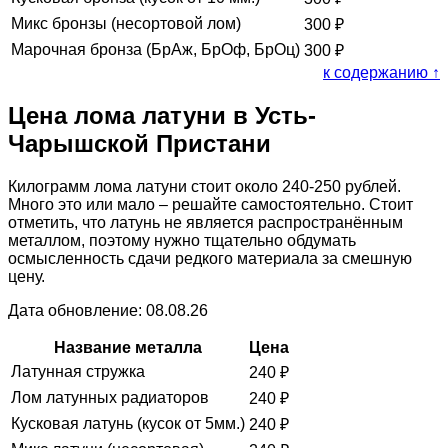
Микс бронзы (несортовой лом)
300
₽
Марочная бронза (БрАж, БрОф, БрОц)
300
₽
к содержанию ↑
Цена лома латуни в Усть-
Чарышской Пристани
Килограмм лома латуни стоит около 240-250 рублей.
Много это или мало – решайте самостоятельно. Стоит
отметить, что латунь не является распространённым
металлом, поэтому нужно тщательно обдумать
осмысленность сдачи редкого материала за смешную
цену.
Дата обновление: 08.08.26
Название металла
Цена
Латунная стружка
240
₽
Лом латунных радиаторов
240
₽
Кусковая латунь (кусок от 5мм.)
240
₽