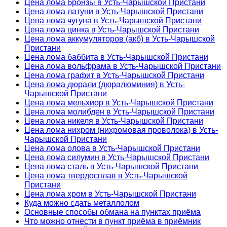
Цена лома бронзы в Усть-Чарышской Пристани
Цена лома латуни в Усть-Чарышской Пристани
Цена лома чугуна в Усть-Чарышской Пристани
Цена лома цинка в Усть-Чарышской Пристани
Цена лома аккумуляторов (акб) в Усть-Чарышской
Пристани
Цена лома баббита в Усть-Чарышской Пристани
Цена лома вольфрама в Усть-Чарышской Пристани
Цена лома графит в Усть-Чарышской Пристани
Цена лома дюрали (дюралюминия) в Усть-
Чарышской Пристани
Цена лома мельхиор в Усть-Чарышской Пристани
Цена лома молибден в Усть-Чарышской Пристани
Цена лома никеля в Усть-Чарышской Пристани
Цена лома нихром (нихромовая проволока) в Усть-
Чарышской Пристани
Цена лома олова в Усть-Чарышской Пристани
Цена лома силумин в Усть-Чарышской Пристани
Цена лома сталь в Усть-Чарышской Пристани
Цена лома твердосплав в Усть-Чарышской
Пристани
Цена лома хром в Усть-Чарышской Пристани
Куда можно сдать металлолом
Основные способы обмана на пунктах приёма
Что можно отнести в пункт приёма в приёмник