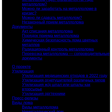
металлолом?
Можно ли заработать на металлоломе в
кризис?
Можно ли сдавать металлолом?
Незаконный прием металлолома
Документы
Акт списания металлолома
Порядок приема металлолома
Химическая безопасность лома цветных
металлов
Радиационный контроль металлолома
Перевозка металлолома — сопроводительные
документы
О проекте
Утилизация
Утилизация медицинских отходов в 2022 году
Утилизация огнетушителей различных типов
Утилизация ж/д шпал или шпалы как
вторсырье
Утилизация оргтехники
Пресс-релизы
Виды лома
Виды металлолома
Неметаллический лом