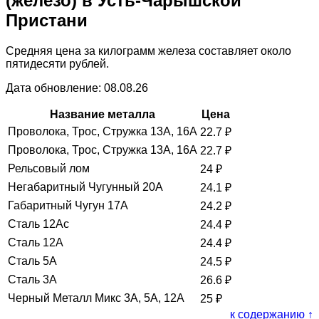
(железо) в Усть-Чарышской
Пристани
Средняя цена за килограмм железа составляет около
пятидесяти рублей.
Дата обновление: 08.08.26
Название металла
Цена
Проволока, Трос, Стружка 13А, 16А
22.7
₽
Проволока, Трос, Стружка 13А, 16А
22.7
₽
Рельсовый лом
24
₽
Негабаритный Чугунный 20А
24.1
₽
Габаритный Чугун 17А
24.2
₽
Сталь 12Ас
24.4
₽
Сталь 12А
24.4
₽
Сталь 5А
24.5
₽
Сталь 3А
26.6
₽
Черный Металл Микс 3А, 5А, 12А
25
₽
к содержанию ↑