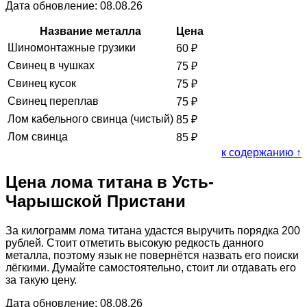
Дата обновление: 08.08.26
Название металла
Цена
Шиномонтажные грузики
60
₽
Свинец в чушках
75
₽
Свинец кусок
75
₽
Свинец переплав
75
₽
Лом кабельного свинца (чистый)
85
₽
Лом свинца
85
₽
к содержанию ↑
Цена лома титана в Усть-
Чарышской Пристани
За килограмм лома титана удастся выручить порядка 200
рублей. Стоит отметить высокую редкость данного
металла, поэтому язык не повернётся назвать его поиски
лёгкими. Думайте самостоятельно, стоит ли отдавать его
за такую цену.
Дата обновление: 08.08.26