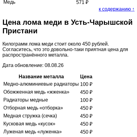
Медь
571
₽
к содержанию ↑
Цена лома меди в Усть-Чарышской
Пристани
Килограмм лома меди стоит около 450 рублей.
Согласитесь, что это довольно-таки приятная цена для
распространённого металла.
Дата обновление: 08.08.26
Название металла
Цена
Медно-алюминиевые радиаторы
100
₽
Обожженная медь «жженка»
450
₽
Радиаторы медные
100
₽
Отборная медь «отборка»
450
₽
Медная стружка (сечка)
450
₽
Кусковая медь «кусок»
450
₽
Луженая медь «луженка»
450
₽