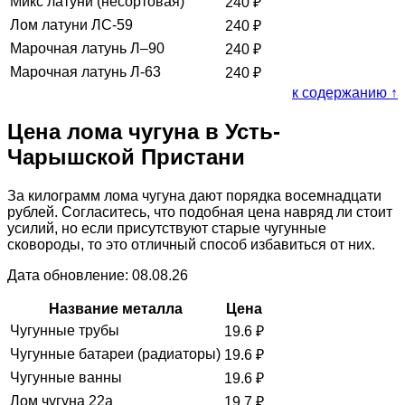
Микс латуни (несортовая)
240
₽
Лом латуни ЛС-59
240
₽
Марочная латунь Л–90
240
₽
Марочная латунь Л-63
240
₽
к содержанию ↑
Цена лома чугуна в Усть-
Чарышской Пристани
За килограмм лома чугуна дают порядка восемнадцати
рублей. Согласитесь, что подобная цена навряд ли стоит
усилий, но если присутствуют старые чугунные
сковороды, то это отличный способ избавиться от них.
Дата обновление: 08.08.26
Название металла
Цена
Чугунные трубы
19.6
₽
Чугунные батареи (радиаторы)
19.6
₽
Чугунные ванны
19.6
₽
Лом чугуна 22а
19.7
₽