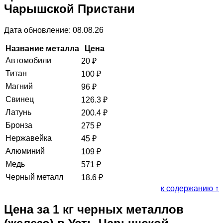
Чарышской Пристани
Дата обновление: 08.08.26
Название металла
Цена
Автомобили
20
₽
Титан
100
₽
Магний
96
₽
Свинец
126.3
₽
Латунь
200.4
₽
Бронза
275
₽
Нержавейка
45
₽
Алюминий
109
₽
Медь
571
₽
Черный металл
18.6
₽
к содержанию ↑
Цена за 1 кг черных металлов