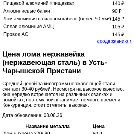
Пищевой алюминий «пищевка»
140
₽
Алюминиевые банки
90
₽
Лом алюминия в силовом кабеле (более 50 мм²)
145
₽
Сплав алюминия АМЦ
105
₽
Провод АС
145
₽
к содержанию ↑
Цена лома нержавейка
(нержавеющая сталь) в Усть-
Чарышской Пристани
Средней ценой за килограмм нержавеющей стали
считают 30-40 рублей. Несмотря на высокое качество,
она нередко встречается на различных свалках и
помойках, поэтому поиск занимает немного времени.
Конкуренция, стоит отметить, высокая.
Дата обновление: 08.08.26
Название металла
Цена
Лом нихрома х20н80
50
₽