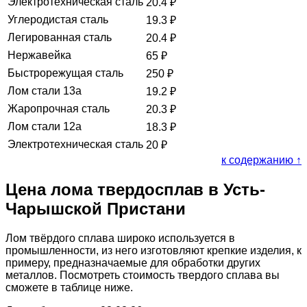
Электротехническая сталь
20.4
₽
Углеродистая сталь
19.3
₽
Легированная сталь
20.4
₽
Нержавейка
65
₽
Быстрорежущая сталь
250
₽
Лом стали 13а
19.2
₽
Жаропрочная сталь
20.3
₽
Лом стали 12а
18.3
₽
Электротехническая сталь
20
₽
к содержанию ↑
Цена лома твердосплав в Усть-
Чарышской Пристани
Лом твёрдого сплава широко используется в
промышленности, из него изготовляют крепкие изделия, к
примеру, предназначаемые для обработки других
металлов. Посмотреть стоимость твердого сплава вы
сможете в таблице ниже.