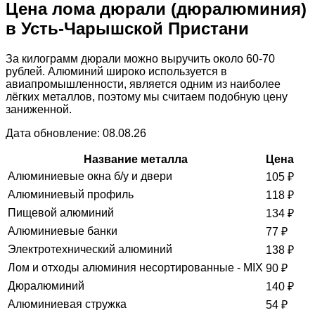
Цена лома дюрали (дюралюминия)
в Усть-Чарышской Пристани
За килограмм дюрали можно выручить около 60-70
рублей. Алюминий широко используется в
авиапромышленности, является одним из наиболее
лёгких металлов, поэтому мы считаем подобную цену
заниженной.
Дата обновление: 08.08.26
Название металла
Цена
Алюминиевые окна б/у и двери
105
₽
Алюминиевый профиль
118
₽
Пищевой алюминий
134
₽
Алюминиевые банки
77
₽
Электротехнический алюминий
138
₽
Лом и отходы алюминия несортированные - MIX
90
₽
Дюралюминий
140
₽
Алюминиевая стружка
54
₽