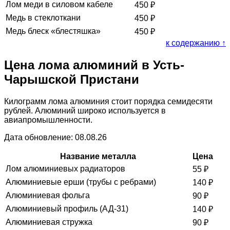
Лом меди в силовом кабеле
450
₽
Медь в стеклоткани
450
₽
Медь блеск «блестяшка»
450
₽
к содержанию ↑
Цена лома алюминий в Усть-
Чарышской Пристани
Килограмм лома алюминия стоит порядка семидесяти
рублей. Алюминий широко используется в
авиапромышленности.
Дата обновление: 08.08.26
Название металла
Цена
Лом алюминиевых радиаторов
55
₽
Алюминиевые ерши (трубы с ребрами)
140
₽
Алюминиевая фольга
90
₽
Алюминиевый профиль (АД-31)
140
₽
Алюминиевая стружка
90
₽