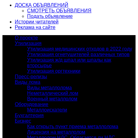
ДОСКА ОБЪЯВЛЕНИЙ
СМОТРЕТЬ ОБЪЯВЛЕНИЯ
Подать объявление
Истории читателей
Реклама на сайте
О проекте
Утилизация
Утилизация медицинских отходов в 2022 году
Утилизация огнетушителей различных типов
Утилизация ж/д шпал или шпалы как
вторсырье
Утилизация оргтехники
Пресс-релизы
Виды лома
Виды металлолома
Неметаллический лом
Военный металлолом
Оборудование
Металлоискатели
Бухгалтерия
Бизнес
Как открыть пункт приема металлолома
Лицензия на металлолом
Металлолом НДС. Облагается ли НДС