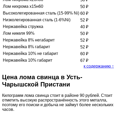
Лом нихрома х15н60
50
₽
Высоколегированная сталь (15-99% Ni)
60
₽
Низколегированная сталь (1-6%Ni)
52
₽
Нержавейка стружка
40
₽
Лом никеля 99%
50
₽
Нержавейка 8% негабарит
52
₽
Нержавейка 8% габарит
52
₽
Нержавейка 10% не габарит
60
₽
Нержавейка 10% габарит
67
₽
к содержанию ↑
Цена лома свинца в Усть-
Чарышской Пристани
Килограмм лома свинца стоит в районе 90 рублей. Стоит
отметить высокую распространённость этого металла,
поэтому его поиски и добыча не займут более нескольких
часов.