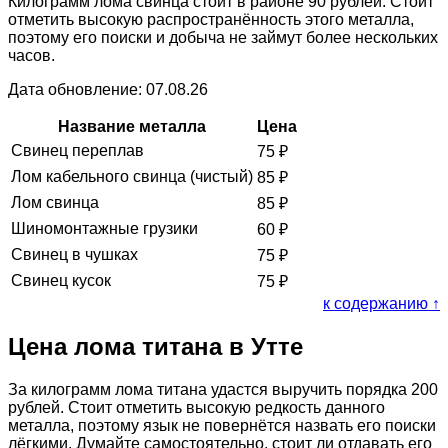
Килограмм лома свинца стоит в районе 90 рублей. Стоит
отметить высокую распространённость этого металла,
поэтому его поиски и добыча не займут более нескольких
часов.
Дата обновление: 07.08.26
Название металла
Цена
Свинец переплав
75
₽
Лом кабельного свинца (чистый)
85
₽
Лом свинца
85
₽
Шиномонтажные грузики
60
₽
Свинец в чушках
75
₽
Свинец кусок
75
₽
к содержанию ↑
Цена лома титана в Утте
За килограмм лома титана удастся выручить порядка 200
рублей. Стоит отметить высокую редкость данного
металла, поэтому язык не повернётся назвать его поиски
лёгкими. Думайте самостоятельно, стоит ли отдавать его