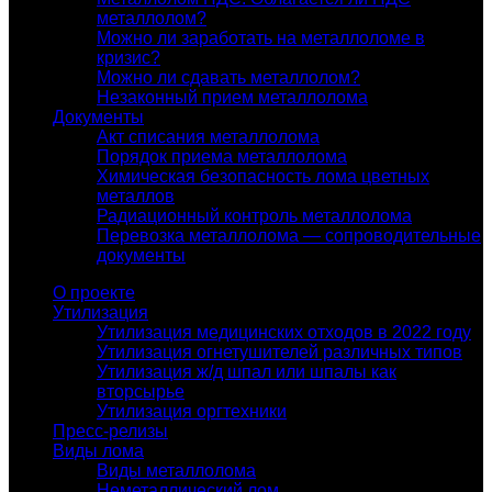
металлолом?
Можно ли заработать на металлоломе в
кризис?
Можно ли сдавать металлолом?
Незаконный прием металлолома
Документы
Акт списания металлолома
Порядок приема металлолома
Химическая безопасность лома цветных
металлов
Радиационный контроль металлолома
Перевозка металлолома — сопроводительные
документы
О проекте
Утилизация
Утилизация медицинских отходов в 2022 году
Утилизация огнетушителей различных типов
Утилизация ж/д шпал или шпалы как
вторсырье
Утилизация оргтехники
Пресс-релизы
Виды лома
Виды металлолома
Неметаллический лом