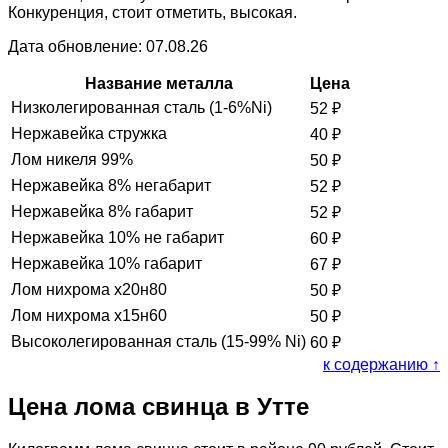
Конкуренция, стоит отметить, высокая.
Дата обновление: 07.08.26
Название металла
Цена
Низколегированная сталь (1-6%Ni)
52
₽
Нержавейка стружка
40
₽
Лом никеля 99%
50
₽
Нержавейка 8% негабарит
52
₽
Нержавейка 8% габарит
52
₽
Нержавейка 10% не габарит
60
₽
Нержавейка 10% габарит
67
₽
Лом нихрома х20н80
50
₽
Лом нихрома х15н60
50
₽
Высоколегированная сталь (15-99% Ni)
60
₽
к содержанию ↑
Цена лома свинца в Утте