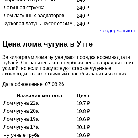
Латунная стружка
240
₽
Лом латунных радиаторов
240
₽
Кусковая латунь (кусок от 5мм.)
240
₽
к содержанию ↑
Цена лома чугуна в Утте
За килограмм лома чугуна дают порядка восемнадцати
рублей. Согласитесь, что подобная цена навряд ли стоит
усилий, но если присутствуют старые чугунные
сковороды, то это отличный способ избавиться от них.
Дата обновление: 07.08.26
Название металла
Цена
Лом чугуна 22а
19.7
₽
Лом чугуна 20а
19.8
₽
Лом чугуна 19а
19.6
₽
Лом чугуна 17а
20.1
₽
Чугунные трубы
19.6
₽