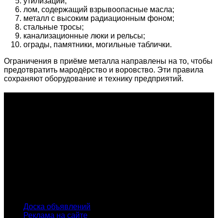
утилизации;
лом, содержащий взрывоопасные масла;
металл с высоким радиационным фоном;
стальные тросы;
канализационные люки и рельсы;
ограды, памятники, могильные таблички.
Ограничения в приёме металла направлены на то, чтобы
предотвратить мародёрство и воровство. Эти правила
сохраняют оборудование и технику предприятий.
О проекте
Проект "XLOM" - самая полная и полезная информация о
рынке металлолома, вторсырья, а также утилизации и
переработке отходов, уделяются вопросы экологии в
России. Сайт постоянно пополняется новой и уникальной
тематической информацией. Скоро будет открыт каталог
пунктов приема металлолома и вторсырья по всем
городам России.
INFO
Доска объявлений
Реклама на сайте