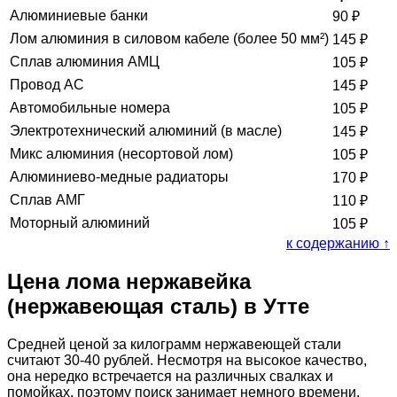
Алюминиевые банки
90
₽
Лом алюминия в силовом кабеле (более 50 мм²)
145
₽
Сплав алюминия АМЦ
105
₽
Провод АС
145
₽
Автомобильные номера
105
₽
Электротехнический алюминий (в масле)
145
₽
Микс алюминия (несортовой лом)
105
₽
Алюминиево-медные радиаторы
170
₽
Сплав АМГ
110
₽
Моторный алюминий
105
₽
к содержанию ↑
Цена лома нержавейка
(нержавеющая сталь) в Утте
Средней ценой за килограмм нержавеющей стали
считают 30-40 рублей. Несмотря на высокое качество,
она нередко встречается на различных свалках и
помойках, поэтому поиск занимает немного времени.