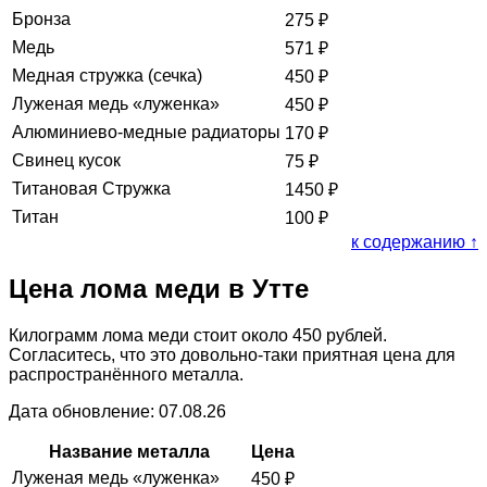
Бронза
275
₽
Медь
571
₽
Медная стружка (сечка)
450
₽
Луженая медь «луженка»
450
₽
Алюминиево-медные радиаторы
170
₽
Свинец кусок
75
₽
Титановая Стружка
1450
₽
Титан
100
₽
к содержанию ↑
Цена лома меди в Утте
Килограмм лома меди стоит около 450 рублей.
Согласитесь, что это довольно-таки приятная цена для
распространённого металла.
Дата обновление: 07.08.26
Название металла
Цена
Луженая медь «луженка»
450
₽