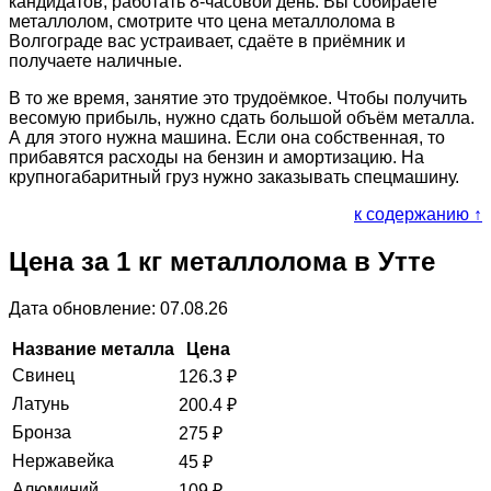
кандидатов, работать 8-часовой день. Вы собираете
металлолом, смотрите что цена металлолома в
Волгограде вас устраивает, сдаёте в приёмник и
получаете наличные.
В то же время, занятие это трудоёмкое. Чтобы получить
весомую прибыль, нужно сдать большой объём металла.
А для этого нужна машина. Если она собственная, то
прибавятся расходы на бензин и амортизацию. На
крупногабаритный груз нужно заказывать спецмашину.
к содержанию ↑
Цена за 1 кг металлолома в Утте
Дата обновление: 07.08.26
Название металла
Цена
Свинец
126.3
₽
Латунь
200.4
₽
Бронза
275
₽
Нержавейка
45
₽
Алюминий
109
₽