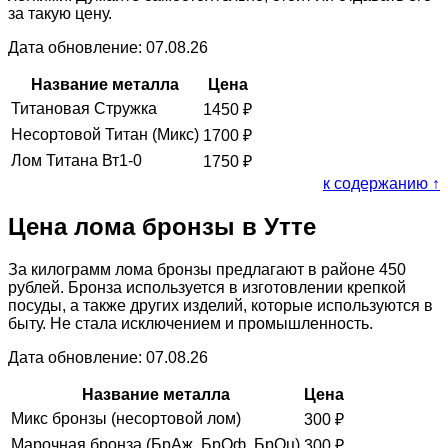
за такую цену.
Дата обновление: 07.08.26
Название металла
Цена
Титановая Стружка
1450
₽
Несортовой Титан (Микс)
1700
₽
Лом Титана Вт1-0
1750
₽
к содержанию ↑
Цена лома бронзы в Утте
За килограмм лома бронзы предлагают в районе 450
рублей. Бронза используется в изготовлении крепкой
посуды, а также других изделий, которые используются в
быту. Не стала исключением и промышленность.
Дата обновление: 07.08.26
Название металла
Цена
Микс бронзы (несортовой лом)
300
₽
Марочная бронза (БрАж, БрОф, БрОц)
300
₽