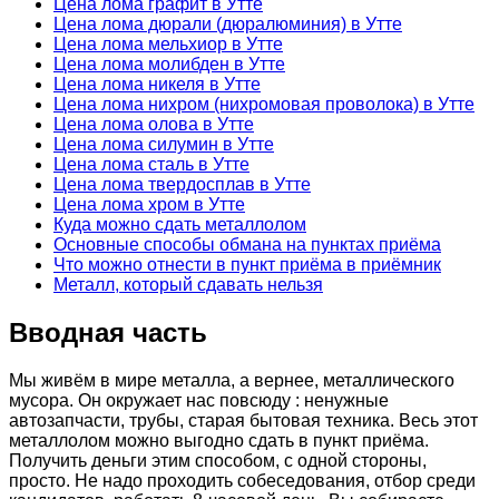
Цена лома графит в Утте
Цена лома дюрали (дюралюминия) в Утте
Цена лома мельхиор в Утте
Цена лома молибден в Утте
Цена лома никеля в Утте
Цена лома нихром (нихромовая проволока) в Утте
Цена лома олова в Утте
Цена лома силумин в Утте
Цена лома сталь в Утте
Цена лома твердосплав в Утте
Цена лома хром в Утте
Куда можно сдать металлолом
Основные способы обмана на пунктах приёма
Что можно отнести в пункт приёма в приёмник
Металл, который сдавать нельзя
Вводная часть
Мы живём в мире металла, а вернее, металлического
мусора. Он окружает нас повсюду : ненужные
автозапчасти, трубы, старая бытовая техника. Весь этот
металлолом можно выгодно сдать в пункт приёма.
Получить деньги этим способом, с одной стороны,
просто. Не надо проходить собеседования, отбор среди