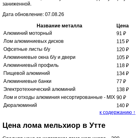
заниженной.
Дата обновление: 07.08.26
Название металла
Цена
Алюминий моторный
91
₽
Лом алюминиевых дисков
115
₽
Офсетные листы б/у
120
₽
Алюминиевые окна б/у и двери
105
₽
Алюминиевый профиль
118
₽
Пищевой алюминий
134
₽
Алюминиевые банки
77
₽
Электротехнический алюминий
138
₽
Лом и отходы алюминия несортированные - MIX
90
₽
Дюралюминий
140
₽
к содержанию ↑
Цена лома мельхиор в Утте