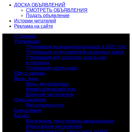
ДОСКА ОБЪЯВЛЕНИЙ
СМОТРЕТЬ ОБЪЯВЛЕНИЯ
Подать объявление
Истории читателей
Реклама на сайте
О проекте
Утилизация
Утилизация медицинских отходов в 2022 году
Утилизация огнетушителей различных типов
Утилизация ж/д шпал или шпалы как
вторсырье
Утилизация оргтехники
Пресс-релизы
Виды лома
Виды металлолома
Неметаллический лом
Военный металлолом
Оборудование
Металлоискатели
Бухгалтерия
Бизнес
Как открыть пункт приема металлолома
Лицензия на металлолом
Металлолом НДС. Облагается ли НДС