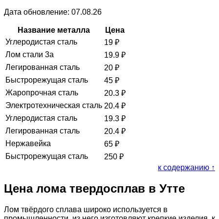
Дата обновление: 07.08.26
Название металла
Цена
Углеродистая сталь
19
₽
Лом стали 3а
19.9
₽
Легированная сталь
20
₽
Быстрорежущая сталь
45
₽
Жаропрочная сталь
20.3
₽
Электротехническая сталь
20.4
₽
Углеродистая сталь
19.3
₽
Легированная сталь
20.4
₽
Нержавейка
65
₽
Быстрорежущая сталь
250
₽
к содержанию ↑
Цена лома твердосплав в Утте
Лом твёрдого сплава широко используется в
промышленности, из него изготовляют крепкие изделия, к