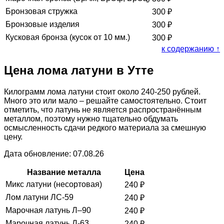
Бронзовая стружка
300
₽
Бронзовые изделия
300
₽
Кусковая бронза (кусок от 10 мм.)
300
₽
к содержанию ↑
Цена лома латуни в Утте
Килограмм лома латуни стоит около 240-250 рублей.
Много это или мало – решайте самостоятельно. Стоит
отметить, что латунь не является распространённым
металлом, поэтому нужно тщательно обдумать
осмысленность сдачи редкого материала за смешную
цену.
Дата обновление: 07.08.26
Название металла
Цена
Микс латуни (несортовая)
240
₽
Лом латуни ЛС-59
240
₽
Марочная латунь Л–90
240
₽
Марочная латунь Л-63
240
₽