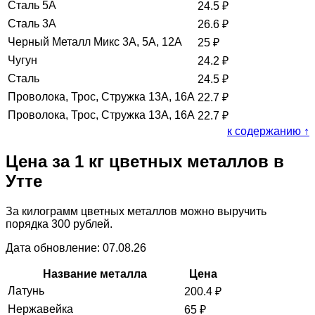
Сталь 5А
24.5
₽
Сталь 3А
26.6
₽
Черный Металл Микс 3А, 5А, 12А
25
₽
Чугун
24.2
₽
Сталь
24.5
₽
Проволока, Трос, Стружка 13А, 16А
22.7
₽
Проволока, Трос, Стружка 13А, 16А
22.7
₽
к содержанию ↑
Цена за 1 кг цветных металлов в
Утте
За килограмм цветных металлов можно выручить
порядка 300 рублей.
Дата обновление: 07.08.26
Название металла
Цена
Латунь
200.4
₽
Нержавейка
65
₽