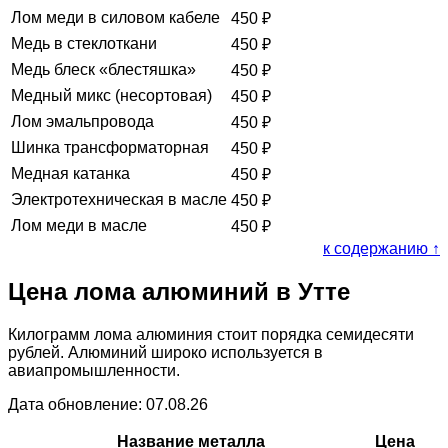
Лом меди в силовом кабеле
450
₽
Медь в стеклоткани
450
₽
Медь блеск «блестяшка»
450
₽
Медный микс (несортовая)
450
₽
Лом эмальпровода
450
₽
Шинка трансформаторная
450
₽
Медная катанка
450
₽
Электротехническая в масле
450
₽
Лом меди в масле
450
₽
к содержанию ↑
Цена лома алюминий в Утте
Килограмм лома алюминия стоит порядка семидесяти
рублей. Алюминий широко используется в
авиапромышленности.
Дата обновление: 07.08.26
Название металла
Цена