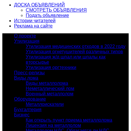
ДОСКА ОБЪЯВЛЕНИЙ
СМОТРЕТЬ ОБЪЯВЛЕНИЯ
Подать объявление
Истории читателей
Реклама на сайте
О проекте
Утилизация
Утилизация медицинских отходов в 2022 году
Утилизация огнетушителей различных типов
Утилизация ж/д шпал или шпалы как
вторсырье
Утилизация оргтехники
Пресс-релизы
Виды лома
Виды металлолома
Неметаллический лом
Военный металлолом
Оборудование
Металлоискатели
Бухгалтерия
Бизнес
Как открыть пункт приема металлолома
Лицензия на металлолом
Металлолом НДС. Облагается ли НДС