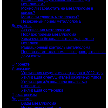
металлолом?
Можно ли заработать на металлоломе в
кризис?
Можно ли сдавать металлолом?
Незаконный прием металлолома
Документы
Акт списания металлолома
Порядок приема металлолома
Химическая безопасность лома цветных
металлов
Радиационный контроль металлолома
Перевозка металлолома — сопроводительные
документы
О проекте
Утилизация
Утилизация медицинских отходов в 2022 году
Утилизация огнетушителей различных типов
Утилизация ж/д шпал или шпалы как
вторсырье
Утилизация оргтехники
Пресс-релизы
Виды лома
Виды металлолома
Неметаллический лом