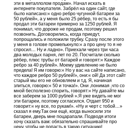
эти в металлолом продам». Начал искать в
интернете покупателя. Забрёл на один сайт, где
было написано:« одно ребро чугунной батареи за
50 рублей», а у меня было 25 рёбер, то есть я бы
продал эти батареи примерно за 1250 рублей. Я
понимал, что дороже не продам, поэтому решил
позвонить. Договорились, когда приедут,
попрощались и положили трубку. Сразу после этого
у меня в голове промелькнуло:« а про цену то я не
спросил… Ну и ладно». Приехали через три часа
два молодых парня, лет по 20. Посчитали сколько
рёбер, плюс трубы от батарей и говорят:« Каждое
ребро за 40 рублей». Моему удивлению не было
предела! Я им говорю:« Но у вас на сайте написано,
что каждое ребро 50 рублей!», они:« ой! Да этот сайт
старый мы его не обновляем и т.д. Я, начиная
злиться, говорю:« 50 и точка!». Они ,понимая ,что со
мной бесполезно спорить, говорят:« Ну давайте мы
все заберем за 1000 рублей ».Я уже видеть не мог
эти батареи, поэтому согласился. Отдает 950 и
говорит:« ну все, по рукам!». «Ну и черт с тобой…»
сказал я ему.Так они ещё, когда выносили эти
батареи, дверь мне поцарапали. Подводя итоги
хочу сказать вам: обязательно спрашивайте про
цену, чтобы не попасть в такую ситуацию!