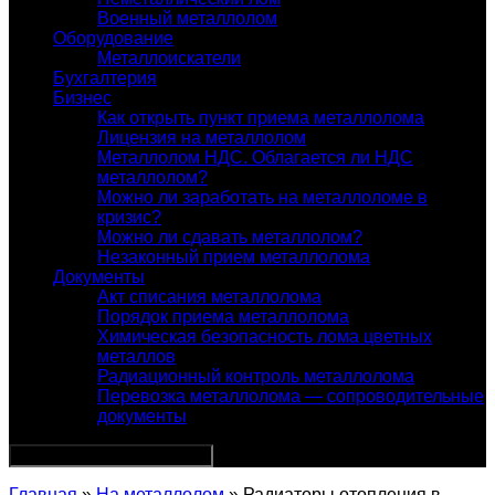
Военный металлолом
Оборудование
Металлоискатели
Бухгалтерия
Бизнес
Как открыть пункт приема металлолома
Лицензия на металлолом
Металлолом НДС. Облагается ли НДС
металлолом?
Можно ли заработать на металлоломе в
кризис?
Можно ли сдавать металлолом?
Незаконный прием металлолома
Документы
Акт списания металлолома
Порядок приема металлолома
Химическая безопасность лома цветных
металлов
Радиационный контроль металлолома
Перевозка металлолома — сопроводительные
документы
Главная
»
На металлолом
» Радиаторы отопления в