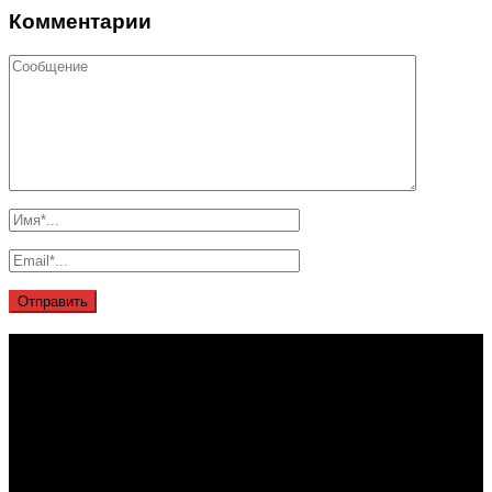
Комментарии
О проекте
Проект "XLOM" - самая полная и полезная информация о
рынке металлолома, вторсырья, а также утилизации и
переработке отходов, уделяются вопросы экологии в
России. Сайт постоянно пополняется новой и уникальной
тематической информацией. Скоро будет открыт каталог
пунктов приема металлолома и вторсырья по всем