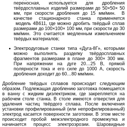
переносная, используется для дробления
твёрдосплавных изделий размерами до 50×50× 50
мм, при скорости дробления до 15 мм/мин. В
качестве стационарного станка применяется
модель 4В611, где можно дробить твёрдый сплав
размерами до 100×100× 100 мм, при скорости до 30
мм/мин. Это считается медленным измельчением
твёрдых материалов;
Электродуговые станки типа «Дуга-8Г», которыми
можно выполнять разделку твёрдосплавных
фрагментов размерами в плане до 300× 300 мм.
При напряжении на дуге 20…25 В, прямой
полярности тока и его силе до 1000 А, скорость
дробления доходит до 60…80 мм/мин.
Дробление твёрдых сплавов происходит следующим
образом. Подлежащая дроблению заготовка помещается
в ванну с жидким диэлектриком, где закрепляется на
рабочем столе станка. В столе имеются отверстия для
удаления частиц твёрдого сплава. После включения
установки профилированный (или непрофилированный)
электрод касается поверхности заготовки. В этом месте
происходит пробой межэлектродного промежутка и
начинается процесс электроэрозии. Шаровидные