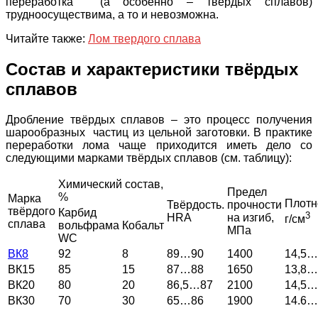
переработка (а особенно – твёрдых сплавов)
трудноосуществима, а то и невозможна.
Читайте также:
Лом твердого сплава
Состав и характеристики твёрдых
сплавов
Дробление твёрдых сплавов – это процесс получения
шарообразных частиц из цельной заготовки. В практике
переработки лома чаще приходится иметь дело со
следующими марками твёрдых сплавов (см. таблицу):
Химический состав,
Предел
%
Марка
Плотн
Твёрдость.
прочности
твёрдого
Карбид
3
HRA
на изгиб,
г/см
сплава
вольфрама
Кобальт
МПа
WC
ВК8
92
8
89…90
1400
14,5…
ВК15
85
15
87…88
1650
13,8…
ВК20
80
20
86,5…87
2100
14,5…
ВК30
70
30
65…86
1900
14.6…