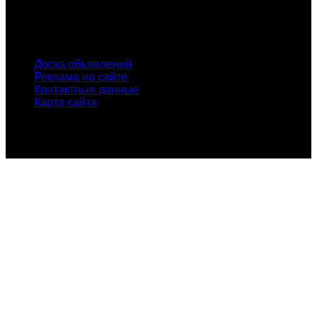
городам России.
INFO
Доска объявлений
Реклама на сайте
Контактные данные
Карта сайта
© Проект "xLOM" - всероссийский журнал о металлоломе
и вторсырье. Копирование материалов сайта без
указания активной ссылки запрещено!