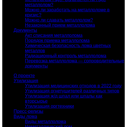
металлолом?
Можно ли заработать на металлоломе в
кризис?
Можно ли сдавать металлолом?
Незаконный прием металлолома
Документы
Акт списания металлолома
Порядок приема металлолома
Химическая безопасность лома цветных
металлов
Радиационный контроль металлолома
Перевозка металлолома — сопроводительные
документы
О проекте
Утилизация
Утилизация медицинских отходов в 2022 году
Утилизация огнетушителей различных типов
Утилизация ж/д шпал или шпалы как
вторсырье
Утилизация оргтехники
Пресс-релизы
Виды лома
Виды металлолома
Неметаллический лом