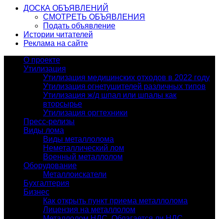
ДОСКА ОБЪЯВЛЕНИЙ
СМОТРЕТЬ ОБЪЯВЛЕНИЯ
Подать объявление
Истории читателей
Реклама на сайте
О проекте
Утилизация
Утилизация медицинских отходов в 2022 году
Утилизация огнетушителей различных типов
Утилизация ж/д шпал или шпалы как
вторсырье
Утилизация оргтехники
Пресс-релизы
Виды лома
Виды металлолома
Неметаллический лом
Военный металлолом
Оборудование
Металлоискатели
Бухгалтерия
Бизнес
Как открыть пункт приема металлолома
Лицензия на металлолом
Металлолом НДС. Облагается ли НДС