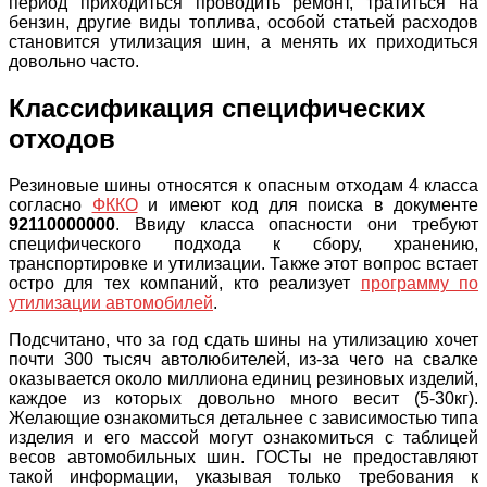
период приходиться проводить ремонт, тратиться на
бензин, другие виды топлива, особой статьей расходов
становится утилизация шин, а менять их приходиться
довольно часто.
Классификация специфических
отходов
Резиновые шины относятся к опасным отходам 4 класса
согласно
ФККО
и имеют код для поиска в документе
92110000000
. Ввиду класса опасности они требуют
специфического подхода к сбору, хранению,
транспортировке и утилизации. Также этот вопрос встает
остро для тех компаний, кто реализует
программу по
утилизации автомобилей
.
Подсчитано, что за год сдать шины на утилизацию хочет
почти 300 тысяч автолюбителей, из-за чего на свалке
оказывается около миллиона единиц резиновых изделий,
каждое из которых довольно много весит (5-30кг).
Желающие ознакомиться детальнее с зависимостью типа
изделия и его массой могут ознакомиться с таблицей
весов автомобильных шин. ГОСТы не предоставляют
такой информации, указывая только требования к