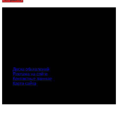
О проекте
Проект "XLOM" - самая полная и полезная информация о
рынке металлолома, вторсырья, а также утилизации и
переработке отходов, уделяются вопросы экологии в
России. Сайт постоянно пополняется новой и уникальной
тематической информацией. Скоро будет открыт каталог
пунктов приема металлолома и вторсырья по всем
городам России.
INFO
Доска объявлений
Реклама на сайте
Контактные данные
Карта сайта
© Проект "xLOM" - всероссийский журнал о металлоломе
и вторсырье. Копирование материалов сайта без
указания активной ссылки запрещено!