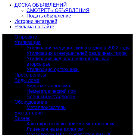
ДОСКА ОБЪЯВЛЕНИЙ
СМОТРЕТЬ ОБЪЯВЛЕНИЯ
Подать объявление
Истории читателей
Реклама на сайте
О проекте
Утилизация
Утилизация медицинских отходов в 2022 году
Утилизация огнетушителей различных типов
Утилизация ж/д шпал или шпалы как
вторсырье
Утилизация оргтехники
Пресс-релизы
Виды лома
Виды металлолома
Неметаллический лом
Военный металлолом
Оборудование
Металлоискатели
Бухгалтерия
Бизнес
Как открыть пункт приема металлолома
Лицензия на металлолом
Металлолом НДС. Облагается ли НДС