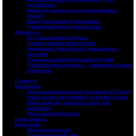
металлолом?
Можно ли заработать на металлоломе в
кризис?
Можно ли сдавать металлолом?
Незаконный прием металлолома
Документы
Акт списания металлолома
Порядок приема металлолома
Химическая безопасность лома цветных
металлов
Радиационный контроль металлолома
Перевозка металлолома — сопроводительные
документы
О проекте
Утилизация
Утилизация медицинских отходов в 2022 году
Утилизация огнетушителей различных типов
Утилизация ж/д шпал или шпалы как
вторсырье
Утилизация оргтехники
Пресс-релизы
Виды лома
Виды металлолома
Неметаллический лом