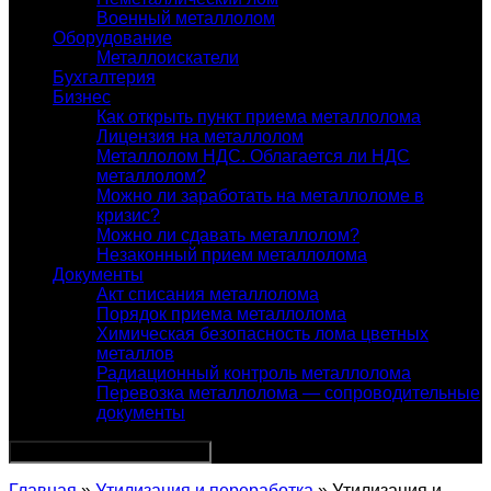
Военный металлолом
Оборудование
Металлоискатели
Бухгалтерия
Бизнес
Как открыть пункт приема металлолома
Лицензия на металлолом
Металлолом НДС. Облагается ли НДС
металлолом?
Можно ли заработать на металлоломе в
кризис?
Можно ли сдавать металлолом?
Незаконный прием металлолома
Документы
Акт списания металлолома
Порядок приема металлолома
Химическая безопасность лома цветных
металлов
Радиационный контроль металлолома
Перевозка металлолома — сопроводительные
документы
Главная
»
Утилизация и переработка
» Утилизация и