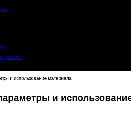
лом?
?
лов
документы
етры и использование материала
 параметры и использовани