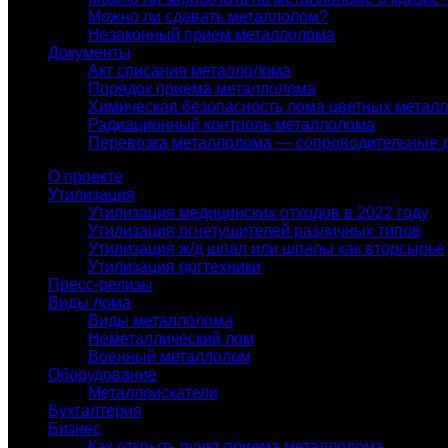
Можно ли сдавать металлолом?
Незаконный прием металлолома
Документы
Акт списания металлолома
Порядок приема металлолома
Химическая безопасность лома цветных метал
Радиационный контроль металлолома
Перевозка металлолома — сопроводительные 
О проекте
Утилизация
Утилизация медицинских отходов в 2022 году
Утилизация огнетушителей различных типов
Утилизация ж/д шпал или шпалы как вторсырье
Утилизация оргтехники
Пресс-релизы
Виды лома
Виды металлолома
Неметаллический лом
Военный металлолом
Оборудование
Металлоискатели
Бухгалтерия
Бизнес
Как открыть пункт приема металлолома