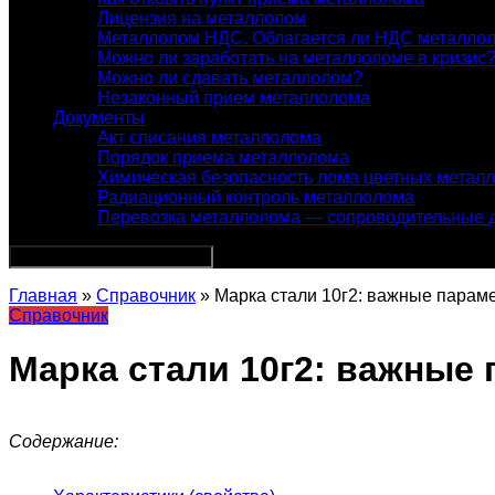
Лицензия на металлолом
Металлолом НДС. Облагается ли НДС металло
Можно ли заработать на металлоломе в кризис
Можно ли сдавать металлолом?
Незаконный прием металлолома
Документы
Акт списания металлолома
Порядок приема металлолома
Химическая безопасность лома цветных метал
Радиационный контроль металлолома
Перевозка металлолома — сопроводительные 
Главная
»
Справочник
» Марка стали 10г2: важные парам
Справочник
Марка стали 10г2: важные
Содержание: