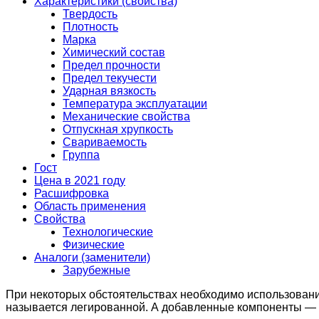
Характеристики (свойства)
Твердость
Плотность
Марка
Химический состав
Предел прочности
Предел текучести
Ударная вязкость
Температура эксплуатации
Механические свойства
Отпускная хрупкость
Свариваемость
Группа
Гост
Цена в 2021 году
Расшифровка
Область применения
Свойства
Технологические
Физические
Аналоги (заменители)
Зарубежные
При некоторых обстоятельствах необходимо использование
называется легированной. А добавленные компоненты —