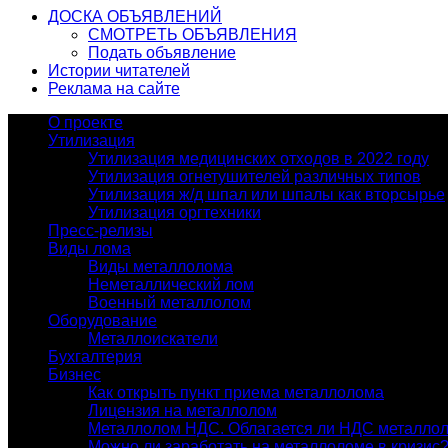
ДОСКА ОБЪЯВЛЕНИЙ
СМОТРЕТЬ ОБЪЯВЛЕНИЯ
Подать объявление
Истории читателей
Реклама на сайте
О проекте
Утилизация
Утилизация медицинских отходов в 2022 году
Утилизация огнетушителей различных типов
Утилизация ж/д шпал или шпалы как вторсырье
Утилизация оргтехники
Пресс-релизы
Виды лома
Виды металлолома
Неметаллический лом
Военный металлолом
Оборудование
Металлоискатели
Бухгалтерия
Бизнес
Как открыть пункт приема металлолома
Лицензия на металлолом
Металлолом НДС. Облагается ли НДС металло
Можно ли заработать на металлоломе в кризис