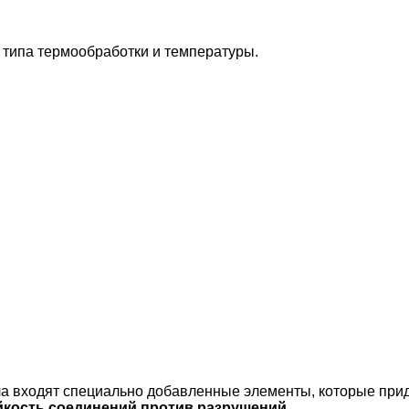
 типа термообработки и температуры.
ла входят специально добавленные элементы, которые при
йкость соединений против разрушений.