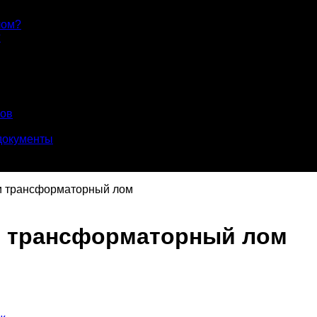
лом?
?
лов
документы
и трансформаторный лом
и трансформаторный лом