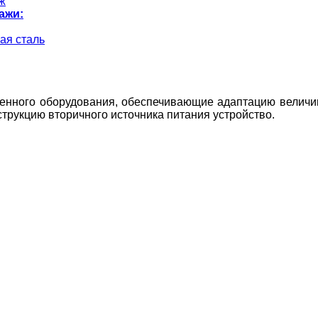
ж
ажи:
ая сталь
нного оборудования, обеспечивающие адаптацию величин
струкцию вторичного источника питания устройство.