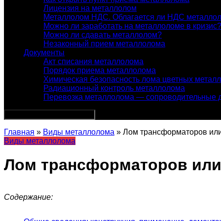
Лицензия на металлолом
Металлолом НДС. Облагается ли НДС металло
Можно ли заработать на металлоломе в кризис
Можно ли сдавать металлолом?
Незаконный прием металлолома
Документы
Акт списания металлолома
Порядок приема металлолома
Химическая безопасность лома цветных метал
Радиационный контроль металлолома
Перевозка металлолома — сопроводительные 
Главная
»
Виды металлолома
» Лом трансформаторов ил
Виды металлолома
Лом трансформаторов ил
Содержание: