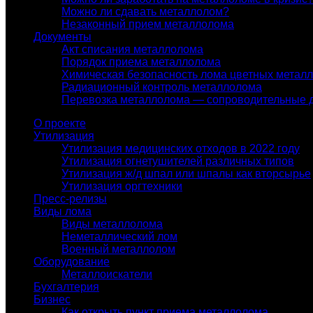
Можно ли сдавать металлолом?
Незаконный прием металлолома
Документы
Акт списания металлолома
Порядок приема металлолома
Химическая безопасность лома цветных метал
Радиационный контроль металлолома
Перевозка металлолома — сопроводительные 
О проекте
Утилизация
Утилизация медицинских отходов в 2022 году
Утилизация огнетушителей различных типов
Утилизация ж/д шпал или шпалы как вторсырье
Утилизация оргтехники
Пресс-релизы
Виды лома
Виды металлолома
Неметаллический лом
Военный металлолом
Оборудование
Металлоискатели
Бухгалтерия
Бизнес
Как открыть пункт приема металлолома