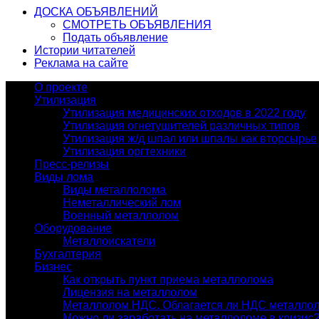
ДОСКА ОБЪЯВЛЕНИЙ
СМОТРЕТЬ ОБЪЯВЛЕНИЯ
Подать объявление
Истории читателей
Реклама на сайте
О проекте
Утилизация
Утилизация медицинских отходов в 2022 году
Утилизация огнетушителей различных типов
Утилизация ж/д шпал или шпалы как вторсырье
Утилизация оргтехники
Пресс-релизы
Виды лома
Виды металлолома
Неметаллический лом
Военный металлолом
Оборудование
Металлоискатели
Бухгалтерия
Бизнес
Как открыть пункт приема металлолома
Лицензия на металлолом
Металлолом НДС. Облагается ли НДС металло
Можно ли заработать на металлоломе в кризис