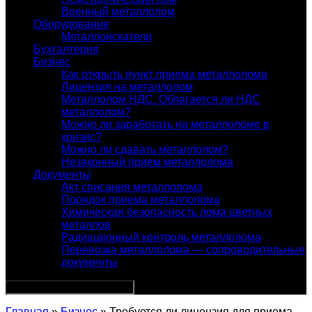
Военный металлолом
Оборудование
Металлоискатели
Бухгалтерия
Бизнес
Как открыть пункт приема металлолома
Лицензия на металлолом
Металлолом НДС. Облагается ли НДС
металлолом?
Можно ли заработать на металлоломе в
кризис?
Можно ли сдавать металлолом?
Незаконный прием металлолома
Документы
Акт списания металлолома
Порядок приема металлолома
Химическая безопасность лома цветных
металлов
Радиационный контроль металлолома
Перевозка металлолома — сопроводительные
документы
Главная
»
Бизнес
» Требуется ли лицензия для приема