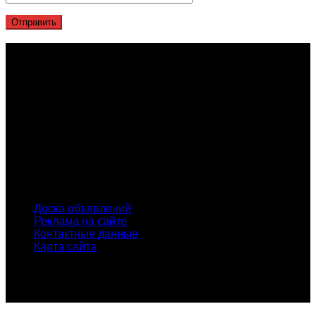
О проекте
Проект "XLOM" - самая полная и полезная информация о
рынке металлолома, вторсырья, а также утилизации и
переработке отходов, уделяются вопросы экологии в
России. Сайт постоянно пополняется новой и уникальной
тематической информацией. Скоро будет открыт каталог
пунктов приема металлолома и вторсырья по всем
городам России.
INFO
Доска объявлений
Реклама на сайте
Контактные данные
Карта сайта
© Проект "xLOM" - всероссийский журнал о металлоломе
и вторсырье. Копирование материалов сайта без
указания активной ссылки запрещено!