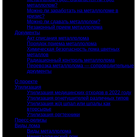
металлолом?
Можно ли заработать на металлоломе в
кризис?
Можно ли сдавать металлолом?
Незаконный прием металлолома
Документы
Акт списания металлолома
Порядок приема металлолома
Химическая безопасность лома цветных
металлов
Радиационный контроль металлолома
Перевозка металлолома — сопроводительные
документы
О проекте
Утилизация
Утилизация медицинских отходов в 2022 году
Утилизация огнетушителей различных типов
Утилизация ж/д шпал или шпалы как
вторсырье
Утилизация оргтехники
Пресс-релизы
Виды лома
Виды металлолома
Неметаллический лом