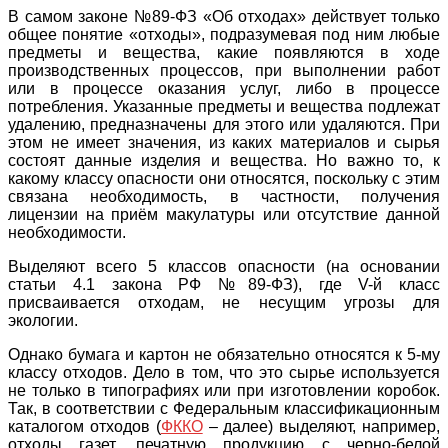
В самом законе №89-ФЗ «Об отходах» действует только
общее понятие «отходы», подразумевая под ним любые
предметы и вещества, какие появляются в ходе
производственных процессов, при выполнении работ
или в процессе оказания услуг, либо в процессе
потребления. Указанные предметы и вещества подлежат
удалению, предназначены для этого или удаляются. При
этом не имеет значения, из каких материалов и сырья
состоят данные изделия и вещества. Но важно то, к
какому классу опасности они относятся, поскольку с этим
связана необходимость, в частности, получения
лицензии на приём макулатуры или отсутствие данной
необходимости.
Выделяют всего 5 классов опасности (на основании
статьи 4.1 закона РФ №89-ФЗ), где V-й класс
присваивается отходам, не несущим угрозы для
экологии.
Однако бумага и картон не обязательно относятся к 5-му
классу отходов. Дело в том, что это сырье используется
не только в типографиях или при изготовлении коробок.
Так, в соответствии с Федеральным классификационным
каталогом отходов (
ФККО
– далее) выделяют, например,
отходы газет, печатную продукцию с черно-белой