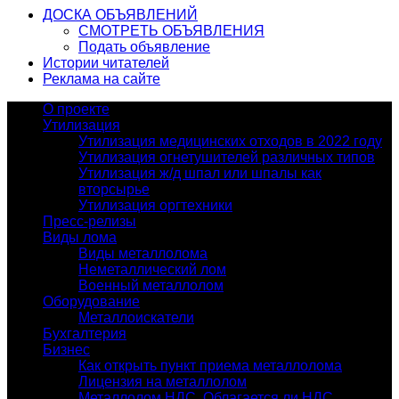
ДОСКА ОБЪЯВЛЕНИЙ
СМОТРЕТЬ ОБЪЯВЛЕНИЯ
Подать объявление
Истории читателей
Реклама на сайте
О проекте
Утилизация
Утилизация медицинских отходов в 2022 году
Утилизация огнетушителей различных типов
Утилизация ж/д шпал или шпалы как
вторсырье
Утилизация оргтехники
Пресс-релизы
Виды лома
Виды металлолома
Неметаллический лом
Военный металлолом
Оборудование
Металлоискатели
Бухгалтерия
Бизнес
Как открыть пункт приема металлолома
Лицензия на металлолом
Металлолом НДС. Облагается ли НДС