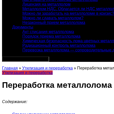
Лицензия на металлолом
Металлолом НДС. Облагается ли НДС металло
Можно ли заработать на металлоломе в кризис
Можно ли сдавать металлолом?
Незаконный прием металлолома
Документы
Акт списания металлолома
Порядок приема металлолома
Химическая безопасность лома цветных метал
Радиационный контроль металлолома
Перевозка металлолома — сопроводительные 
Главная
»
Утилизация и переработка
» Переработка метал
Утилизация и переработка
Переработка металлолома 
Содержание: