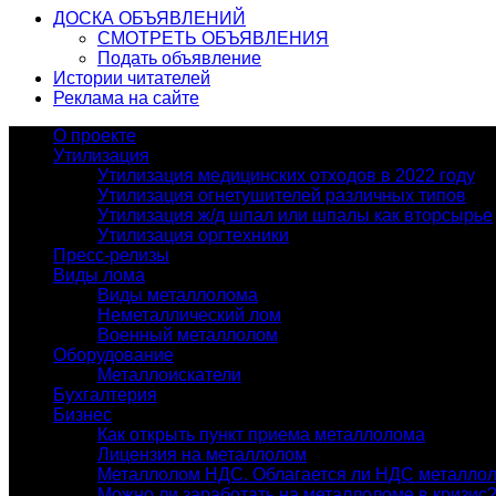
ДОСКА ОБЪЯВЛЕНИЙ
СМОТРЕТЬ ОБЪЯВЛЕНИЯ
Подать объявление
Истории читателей
Реклама на сайте
О проекте
Утилизация
Утилизация медицинских отходов в 2022 году
Утилизация огнетушителей различных типов
Утилизация ж/д шпал или шпалы как вторсырье
Утилизация оргтехники
Пресс-релизы
Виды лома
Виды металлолома
Неметаллический лом
Военный металлолом
Оборудование
Металлоискатели
Бухгалтерия
Бизнес
Как открыть пункт приема металлолома
Лицензия на металлолом
Металлолом НДС. Облагается ли НДС металло
Можно ли заработать на металлоломе в кризис