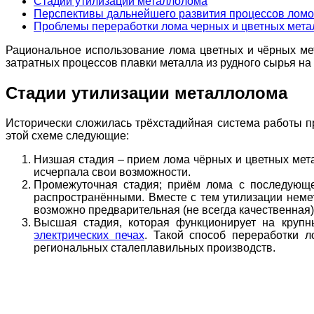
Стадии утилизации металлолома
Перспективы дальнейшего развития процессов лом
Проблемы переработки лома черных и цветных мета
Рациональное использование лома цветных и чёрных мет
затратных процессов плавки металла из рудного сырья на
Стадии утилизации металлолома
Исторически сложилась трёхстадийная система работы п
этой схеме следующие:
Низшая стадия – прием лома чёрных и цветных мета
исчерпала свои возможности.
Промежуточная стадия; приём лома с последующе
распространёнными. Вместе с тем утилизации немет
возможно предварительная (не всегда качественная)
Высшая стадия, которая функционирует на крупн
электрических печах
. Такой способ переработки 
региональных сталеплавильных производств.