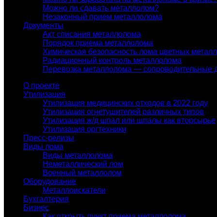
Можно ли сдавать металлолом?
Незаконный прием металлолома
Документы
Акт списания металлолома
Порядок приема металлолома
Химическая безопасность лома цветных метал
Радиационный контроль металлолома
Перевозка металлолома — сопроводительные 
О проекте
Утилизация
Утилизация медицинских отходов в 2022 году
Утилизация огнетушителей различных типов
Утилизация ж/д шпал или шпалы как вторсырье
Утилизация оргтехники
Пресс-релизы
Виды лома
Виды металлолома
Неметаллический лом
Военный металлолом
Оборудование
Металлоискатели
Бухгалтерия
Бизнес
Как открыть пункт приема металлолома