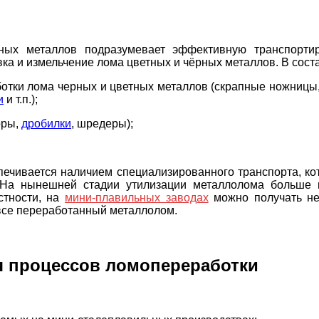
ных металлов подразумевает эффективную транспортир
ка и измельчение лома цветных и чёрных металлов. В соста
тки лома черных и цветных металлов (скрапные ножницы
и
и т.п.);
оры,
дробилки
, шредеры);
ечивается наличием специализированного транспорта, ко
На нынешней стадии утилизации металлолома больше 
стности, на
мини-плавильных заводах
можно получать не 
 все переработанный металлолом.
я процессов ломопереработки